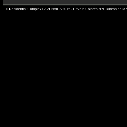
© Residential Complex LA ZENAIDA 2015 · C/Siete Colores Nº9. Rincón de la Vi